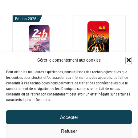
Edition 2026
CHOIX DES
CE
OPTIONS
/
ODUIT
PRODUIT
DÉTAILS
A
Gérer le consentement aux cookies
USIEURS
PLUSIEURS
RIATIONS.
VARIATIONS.
Pour offrir les meilleures expériences, nous utilisons des technologies telles que
les cookies pour stocker et/ou accéder aux informations des appareils. Le fait de
Batterie Externe
Batterie externe
S
LES
consentir à ces technologies nous permettra de traiter des données telles que le
TIONS
OPTIONS
MANA 24
MANA 24
comportement de navigation ou les ID uniques sur ce site. Le fait de ne pas
UVENT
PEUVENT
consentir ou de retirer son consentement peut avoir un effet négatif sur certaines
Heures Motos
Heures SPA
caractéristiques et fonctions.
RE
ÊTRE
30,00
€
–
Motos
OISIES
CHOISIES
Plage
65,00
€
TTC
30,00
€
–
R
SUR
Accepter
de
Plage
65,00
€
LA
TTC
prix :
GE
PAGE
de
Refuser