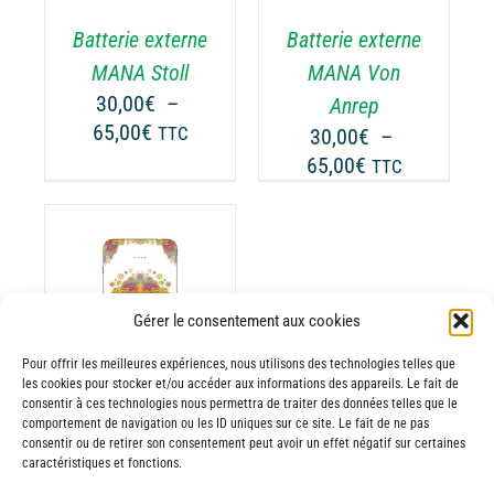
RIATIONS.
VARIATIONS.
Batterie externe
Batterie externe
S
LES
TIONS
OPTIONS
MANA Stoll
MANA Von
UVENT
PEUVENT
30,00
€
–
Anrep
RE
ÊTRE
Plage
65,00
€
TTC
30,00
€
–
OISIES
CHOISIES
de
Plage
65,00
€
TTC
R
SUR
prix :
de
LA
30,00€
prix :
GE
PAGE
à
30,00€
DU
65,00€
ODUIT
PRODUIT
à
65,00€
Gérer le consentement aux cookies
ODUIT
Pour offrir les meilleures expériences, nous utilisons des technologies telles que
USIEURS
les cookies pour stocker et/ou accéder aux informations des appareils. Le fait de
RIATIONS.
consentir à ces technologies nous permettra de traiter des données telles que le
comportement de navigation ou les ID uniques sur ce site. Le fait de ne pas
Batterie externe
S
consentir ou de retirer son consentement peut avoir un effet négatif sur certaines
TIONS
MANA Wright
caractéristiques et fonctions.
UVENT