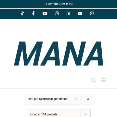
Passer
La batterie c'est la vie
au
Tiktok
Facebook
YouTube
Instagram
LinkedIn
Email
WhatsApp
contenu
Trier par
Commande par défaut
Montrer
100 produits