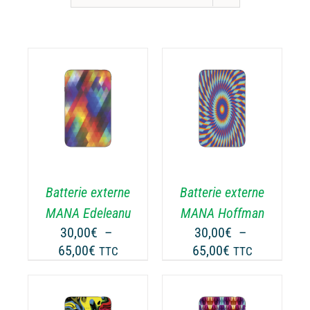
CHOIX DES
CE
OPTIONS
/
ODUIT
PRODUIT
DÉTAILS
A
USIEURS
PLUSIEURS
RIATIONS.
VARIATIONS.
Batterie externe
Batterie externe
S
LES
TIONS
OPTIONS
MANA Edeleanu
MANA Hoffman
UVENT
PEUVENT
30,00
€
–
30,00
€
–
RE
ÊTRE
Plage
Plage
65,00
€
65,00
€
TTC
TTC
OISIES
CHOISIES
de
de
R
SUR
prix :
prix :
LA
30,00€
30,00€
GE
PAGE