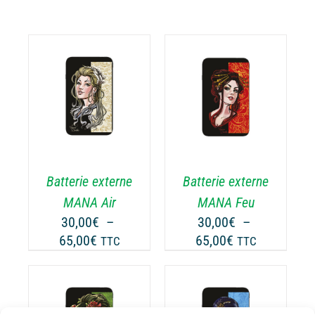
CHOIX DES
CE
OPTIONS
/
ODUIT
PRODUIT
DÉTAILS
A
USIEURS
PLUSIEURS
RIATIONS.
VARIATIONS.
Batterie externe
Batterie externe
S
LES
TIONS
OPTIONS
MANA Air
MANA Feu
UVENT
PEUVENT
30,00
€
–
30,00
€
–
RE
ÊTRE
Plage
Plage
65,00
€
65,00
€
TTC
TTC
OISIES
CHOISIES
de
de
R
SUR
prix :
prix :
LA
30,00€
30,00€
GE
PAGE
à
à
CHOIX DES