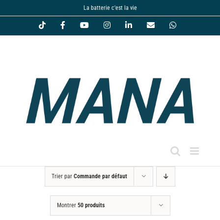
Passer
La batterie c'est la vie
au
Tiktok
Facebook
YouTube
Instagram
LinkedIn
Email
WhatsApp
contenu
Trier par
Commande par défaut
Montrer
50 produits