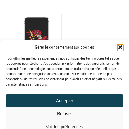
ODUIT
Gérer le consentement aux cookies
Pour offrir les meilleures expériences, nous utilisons des technologies telles que
USIEURS
les cookies pour stocker et/ou accéder aux informations des appareils. Le fait de
RIATIONS.
consentir à ces technologies nous permettra de traiter des données telles que le
Batterie externe
S
comportement de navigation ou les ID uniques sur ce site. Le fait de ne pas
consentir ou de retirer son consentement peut avoir un effet négatif sur certaines
TIONS
MANA Jera on
caractéristiques et fonctions.
UVENT
Air
RE
30,00
€
–
Accepter
OISIES
Plage
65,00
€
TTC
R
de
Refuser
prix :
GE
© GLOBAL CHARGER SINCE 2015
Voir les préférences