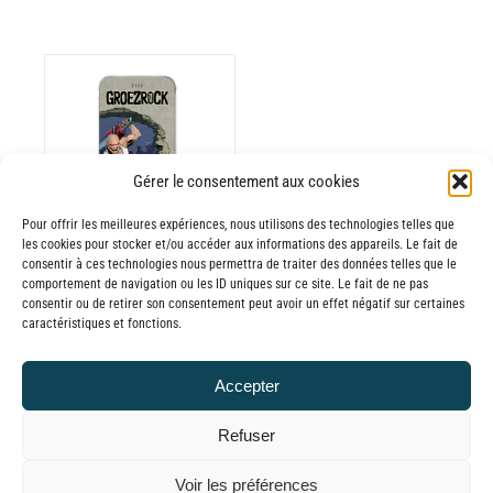
ODUIT
Gérer le consentement aux cookies
Pour offrir les meilleures expériences, nous utilisons des technologies telles que
USIEURS
les cookies pour stocker et/ou accéder aux informations des appareils. Le fait de
RIATIONS.
consentir à ces technologies nous permettra de traiter des données telles que le
Batterie externe
S
comportement de navigation ou les ID uniques sur ce site. Le fait de ne pas
consentir ou de retirer son consentement peut avoir un effet négatif sur certaines
TIONS
MANA
caractéristiques et fonctions.
UVENT
Groezrock
RE
30,00
€
–
Accepter
OISIES
Plage
65,00
€
TTC
R
de
Refuser
prix :
GE
© GLOBAL CHARGER SINCE 2015
Voir les préférences