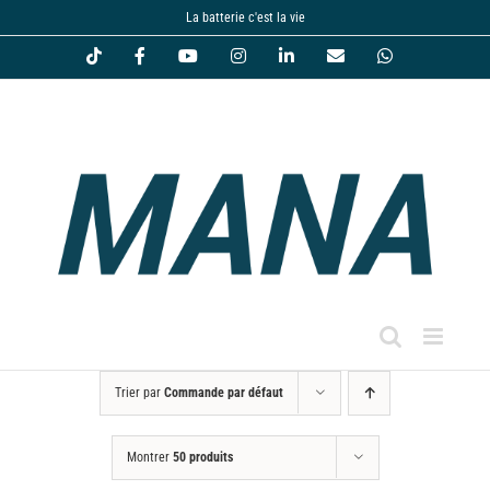
Passer
La batterie c'est la vie
au
Tiktok
Facebook
YouTube
Instagram
LinkedIn
Email
WhatsApp
contenu
Trier par
Commande par défaut
Montrer
50 produits