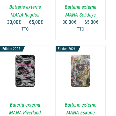
VARIATIONS.
Batterie externe
Batterie externe
LES
OPTIONS
MANA Ragdoll
MANA Solidays
PEUVENT
Plage
Plage
30,00
€
–
65,00
€
30,00
€
–
65,00
€
ÊTRE
de
de
TTC
TTC
CHOISIES
prix :
prix :
SUR
30,00€
30,00€
LA
à
à
€
Edition 2026
Edition 2026
PAGE
65,00€
65,00€
DU
€
PRODUIT
CHOIX DES OPTIONS
CE
/
DÉTAILS
PRODUIT
A
PLUSIEURS
VARIATIONS.
Batería externa
Batterie externe
LES
OPTIONS
MANA Riverland
MANA Eskape