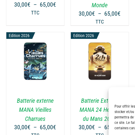
PEUVENT
PEUVENT
Plage
30,00
€
–
65,00
€
Monde
ÊTRE
ÊTRE
de
ge
Plage
TTC
30,00
€
–
65,00
€
CHOISIES
CHOISIES
prix :
de
TTC
SUR
SUR
30,00€
 :
prix :
LA
LA
à
00€
Edition 2026
Edition 2026
30,00
PAGE
PAGE
65,00€
à
DU
DU
00€
65,00
PRODUIT
PRODUIT
CHOIX DES OPTIONS
CE
/
DÉTAILS
PRODUIT
A
PLUSIEURS
VARIATIONS.
Batterie externe
Batterie Externe
LES
Pour offrir le
OPTIONS
MANA Vieilles
MANA 24 Heures
stocker et/ou
PEUVENT
ge
permettra de 
Charrues
du Mans 2026
ÊTRE
ce site. Le fa
Plage
Plage
30,00
€
–
65,00
€
30,00
€
–
65,00
€
certaines cara
CHOISIES
 :
de
de