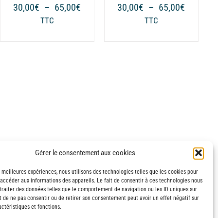
PEUVENT
Plage
Plage
30,00
€
–
65,00
€
30,00
€
–
65,00
€
ÊTRE
de
de
TTC
TTC
CHOISIES
prix :
prix :
SUR
30,00€
30,00€
LA
à
à
€
PAGE
65,00€
65,00€
DU
€
PRODUIT
Gérer le consentement aux cookies
s meilleures expériences, nous utilisons des technologies telles que les cookies pour
 accéder aux informations des appareils. Le fait de consentir à ces technologies nous
traiter des données telles que le comportement de navigation ou les ID uniques sur
it de ne pas consentir ou de retirer son consentement peut avoir un effet négatif sur
ctéristiques et fonctions.