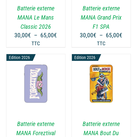
VARIATIONS.
VARIATIONS.
Batterie externe
Batterie externe
LES
LES
OPTIONS
OPTIONS
MANA Le Mans
MANA Grand Prix
PEUVENT
PEUVENT
ge
Classic 2026
F1 SPA
ÊTRE
ÊTRE
Plage
Plage
30,00
€
–
65,00
€
30,00
€
–
65,00
€
CHOISIES
CHOISIES
 :
de
de
TTC
TTC
SUR
SUR
00€
prix :
prix :
LA
LA
Edition 2026
30,00€
Edition 2026
30,00
PAGE
PAGE
00€
à
à
DU
DU
65,00€
65,00
PRODUIT
PRODUIT
CHOIX DES OPTIONS
CHOIX DES OPTIONS
CE
CE
/
DÉTAILS
/
DÉTAILS
PRODUIT
PRODUIT
A
A
PLUSIEURS
PLUSIEURS
VARIATIONS.
VARIATIONS.
Batterie externe
Batterie externe
LES
LES
OPTIONS
OPTIONS
MANA Foreztival
MANA Bout Du