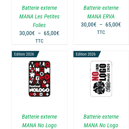
.
VARIATIONS.
VARIATIONS.
Batterie externe
Batterie externe
LES
LES
OPTIONS
OPTIONS
MANA Les Petites
MANA ERVA
PEUVENT
PEUVENT
Pla
30,00
€
–
65,00
€
Folies
ÊTRE
ÊTRE
de
Plage
30,00
€
–
65,00
€
TTC
CHOISIES
CHOISIES
prix
de
TTC
SUR
SUR
30,
prix :
LA
LA
à
Edition 2026
30,00€
Edition 2026
PAGE
PAGE
65,
à
DU
DU
65,00€
PRODUIT
PRODUIT
NS
CHOIX DES OPTIONS
CHOIX DES OPTIONS
CE
CE
/
DÉTAILS
/
DÉTAILS
PRODUIT
PRODUIT
A
A
PLUSIEURS
PLUSIEURS
.
VARIATIONS.
VARIATIONS.
Batterie externe
Batterie externe
LES
LES
OPTIONS
OPTIONS
MANA No Logo
MANA No Logo