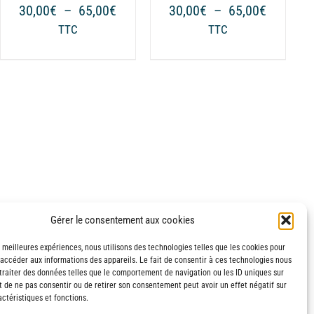
PEUVENT
Plage
Plage
30,00
€
–
65,00
€
30,00
€
–
65,00
€
ÊTRE
de
de
TTC
TTC
CHOISIES
prix :
prix :
SUR
30,00€
30,00€
LA
à
à
€
PAGE
65,00€
65,00€
DU
€
PRODUIT
Gérer le consentement aux cookies
s meilleures expériences, nous utilisons des technologies telles que les cookies pour
 accéder aux informations des appareils. Le fait de consentir à ces technologies nous
traiter des données telles que le comportement de navigation ou les ID uniques sur
it de ne pas consentir ou de retirer son consentement peut avoir un effet négatif sur
ctéristiques et fonctions.