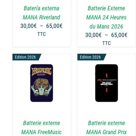
.
VARIATIONS.
VARIATIONS.
Batería externa
Batterie Externe
LES
LES
OPTIONS
OPTIONS
MANA Riverland
MANA 24 Heures
PEUVENT
PEUVENT
Plage
30,00
€
–
65,00
€
du Mans 2026
ÊTRE
ÊTRE
de
Pla
TTC
30,00
€
–
65,00
€
CHOISIES
CHOISIES
prix :
de
TTC
SUR
SUR
30,00€
prix
LA
LA
à
Edition 2026
Edition 2026
30,
PAGE
PAGE
65,00€
à
DU
DU
65,
PRODUIT
PRODUIT
NS
CHOIX DES OPTIONS
CHOIX DES OPTIONS
CE
CE
/
DÉTAILS
/
DÉTAILS
PRODUIT
PRODUIT
A
A
PLUSIEURS
PLUSIEURS
.
VARIATIONS.
VARIATIONS.
Batterie externe
Batterie externe
LES
LES
OPTIONS
OPTIONS
MANA FreeMusic
MANA Grand Prix