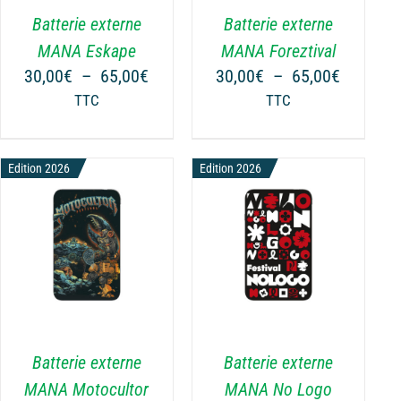
VARIATIONS.
Batterie externe
Batterie externe
LES
OPTIONS
MANA Eskape
MANA Foreztival
PEUVENT
Plage
Plage
30,00
€
–
65,00
€
30,00
€
–
65,00
€
ÊTRE
de
de
TTC
TTC
CHOISIES
prix :
prix :
SUR
€
30,00€
30,00€
LA
à
à
Edition 2026
Edition 2026
PAGE
€
65,00€
65,00€
DU
PRODUIT
CHOIX DES OPTIONS
CE
/
DÉTAILS
PRODUIT
A
PLUSIEURS
VARIATIONS.
Batterie externe
Batterie externe
LES
OPTIONS
MANA Motocultor
MANA No Logo