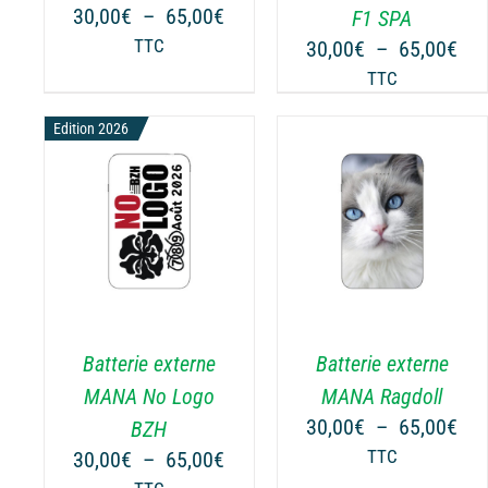
PEUVENT
PEUVENT
Plage
30,00
€
–
65,00
€
F1 SPA
ÊTRE
ÊTRE
de
Pla
TTC
30,00
€
–
65,00
€
CHOISIES
CHOISIES
prix :
de
TTC
SUR
SUR
30,00€
prix
LA
LA
à
Edition 2026
30,
PAGE
PAGE
65,00€
à
DU
DU
65,
PRODUIT
PRODUIT
NS
CHOIX DES OPTIONS
CHOIX DES OPTIONS
CE
CE
/
DÉTAILS
/
DÉTAILS
PRODUIT
PRODUIT
A
A
PLUSIEURS
PLUSIEURS
.
VARIATIONS.
VARIATIONS.
Batterie externe
Batterie externe
LES
LES
OPTIONS
OPTIONS
MANA No Logo
MANA Ragdoll
PEUVENT
PEUVENT
Pla
30,00
€
–
65,00
€
BZH
ÊTRE
ÊTRE
de
Plage
30,00
€
–
65,00
€
TTC
CHOISIES
CHOISIES
prix
de