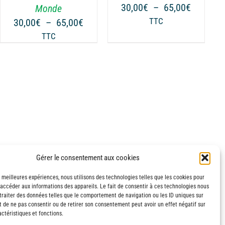
PEUVENT
Plage
30,00
€
–
65,00
€
Monde
ÊTRE
de
Plage
30,00
€
–
65,00
€
TTC
CHOISIES
prix :
de
TTC
SUR
€
30,00€
prix :
LA
à
30,00€
PAGE
€
65,00€
à
DU
65,00€
PRODUIT
Gérer le consentement aux cookies
s meilleures expériences, nous utilisons des technologies telles que les cookies pour
 accéder aux informations des appareils. Le fait de consentir à ces technologies nous
traiter des données telles que le comportement de navigation ou les ID uniques sur
it de ne pas consentir ou de retirer son consentement peut avoir un effet négatif sur
ctéristiques et fonctions.