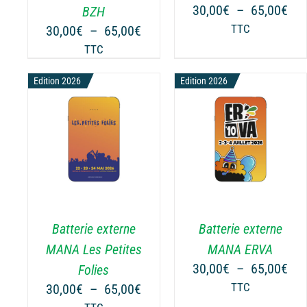
PEUVENT
PEUVENT
Pla
30,00
€
–
65,00
€
BZH
ÊTRE
ÊTRE
de
Plage
30,00
€
–
65,00
€
TTC
CHOISIES
CHOISIES
prix
de
TTC
SUR
SUR
30,
prix :
LA
LA
à
Edition 2026
30,00€
Edition 2026
PAGE
PAGE
65,
à
DU
DU
65,00€
PRODUIT
PRODUIT
NS
CHOIX DES OPTIONS
CHOIX DES OPTIONS
CE
CE
/
DÉTAILS
/
DÉTAILS
PRODUIT
PRODUIT
A
A
PLUSIEURS
PLUSIEURS
.
VARIATIONS.
VARIATIONS.
Batterie externe
Batterie externe
LES
LES
OPTIONS
OPTIONS
MANA Les Petites
MANA ERVA
PEUVENT
PEUVENT
Pla
30,00
€
–
65,00
€
Folies
ÊTRE
ÊTRE
de
Plage
30,00
€
–
65,00
€
TTC
CHOISIES
CHOISIES
prix
de