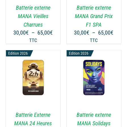
VARIATIONS.
VARIATIONS.
Batterie externe
Batterie externe
LES
LES
OPTIONS
OPTIONS
MANA Vieilles
MANA Grand Prix
PEUVENT
PEUVENT
ge
Charrues
F1 SPA
ÊTRE
ÊTRE
Plage
Plage
30,00
€
–
65,00
€
30,00
€
–
65,00
€
CHOISIES
CHOISIES
 :
de
de
TTC
TTC
SUR
SUR
00€
prix :
prix :
LA
LA
Edition 2026
30,00€
Edition 2026
30,00
PAGE
PAGE
00€
à
à
DU
DU
65,00€
65,00
PRODUIT
PRODUIT
CHOIX DES OPTIONS
CHOIX DES OPTIONS
CE
CE
/
DÉTAILS
/
DÉTAILS
PRODUIT
PRODUIT
A
A
PLUSIEURS
PLUSIEURS
VARIATIONS.
VARIATIONS.
Batterie Externe
Batterie externe
LES
LES
OPTIONS
OPTIONS
MANA 24 Heures
MANA Solidays