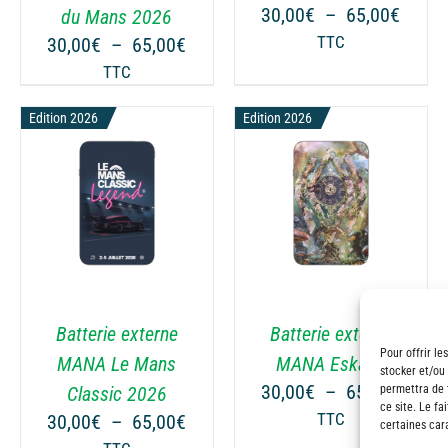
PEUVENT
PEUVENT
ge
Plage
30,00
€
–
65,00
€
du Mans 2026
ÊTRE
ÊTRE
de
Plage
30,00
€
–
65,00
€
TTC
CHOISIES
CHOISIES
 :
prix :
de
TTC
SUR
SUR
00€
30,00
prix :
LA
LA
à
Edition 2026
30,00€
Edition 2026
PAGE
PAGE
00€
65,00
à
DU
DU
65,00€
PRODUIT
PRODUIT
CHOIX DES OPTIONS
CE
/
DÉTAILS
PRODUIT
A
PLUSIEURS
VARIATIONS.
Batterie externe
Batterie externe
LES
Pour offrir le
OPTIONS
MANA Le Mans
MANA Eskape
stocker et/ou
PEUVENT
ge
Plage
30,00
€
–
65,00
€
permettra de 
Classic 2026
ÊTRE
ce site. Le fa
de
Plage
30,00
€
–
65,00
€
TTC
certaines cara
CHOISIES
 :
prix :
de