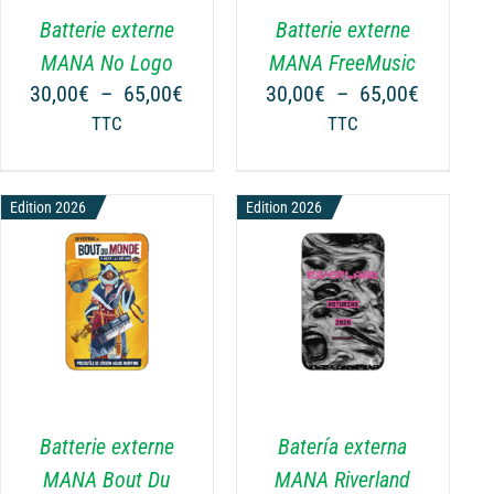
VARIATIONS.
Batterie externe
Batterie externe
LES
OPTIONS
MANA No Logo
MANA FreeMusic
PEUVENT
Plage
Plage
30,00
€
–
65,00
€
30,00
€
–
65,00
€
ÊTRE
de
de
TTC
TTC
CHOISIES
prix :
prix :
SUR
30,00€
30,00€
LA
à
à
€
Edition 2026
Edition 2026
PAGE
65,00€
65,00€
DU
€
PRODUIT
CHOIX DES OPTIONS
CE
/
DÉTAILS
PRODUIT
A
PLUSIEURS
VARIATIONS.
Batterie externe
Batería externa
LES
OPTIONS
MANA Bout Du
MANA Riverland