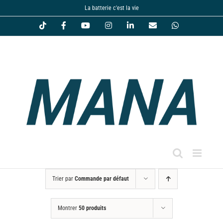
Passer
La batterie c'est la vie
au
Tiktok
Facebook
YouTube
Instagram
LinkedIn
Email
WhatsApp
contenu
Trier par
Commande par défaut
Montrer
50 produits