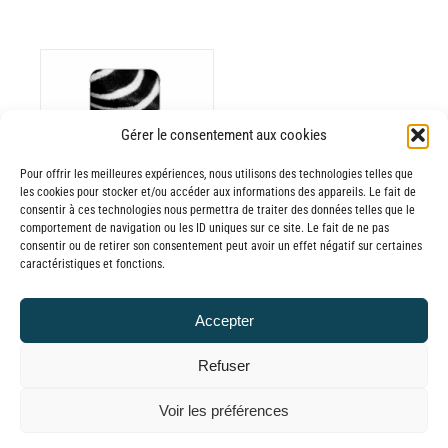
Gérer le consentement aux cookies
ODUIT
Pour offrir les meilleures expériences, nous utilisons des technologies telles que
les cookies pour stocker et/ou accéder aux informations des appareils. Le fait de
USIEURS
consentir à ces technologies nous permettra de traiter des données telles que le
comportement de navigation ou les ID uniques sur ce site. Le fait de ne pas
RIATIONS.
consentir ou de retirer son consentement peut avoir un effet négatif sur certaines
Batterie externe
S
caractéristiques et fonctions.
TIONS
MANA Zebra fur
UVENT
30,00
€
–
Accepter
RE
Plage
65,00
€
TTC
OISIES
de
Refuser
R
prix :
© GLOBAL CHARGER SINCE 2015
Voir les préférences
30,00€
GE
à