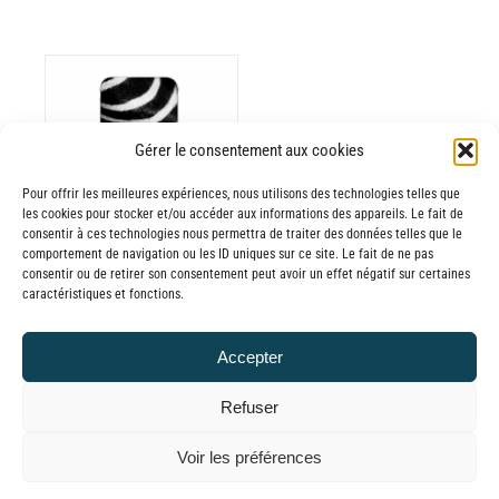
Gérer le consentement aux cookies
ODUIT
Pour offrir les meilleures expériences, nous utilisons des technologies telles que
les cookies pour stocker et/ou accéder aux informations des appareils. Le fait de
USIEURS
consentir à ces technologies nous permettra de traiter des données telles que le
comportement de navigation ou les ID uniques sur ce site. Le fait de ne pas
RIATIONS.
consentir ou de retirer son consentement peut avoir un effet négatif sur certaines
Batterie externe
S
caractéristiques et fonctions.
TIONS
MANA Zebra fur
UVENT
30,00
€
–
Accepter
RE
Plage
65,00
€
TTC
OISIES
de
Refuser
R
prix :
© GLOBAL CHARGER SINCE 2015
Voir les préférences
30,00€
GE
à