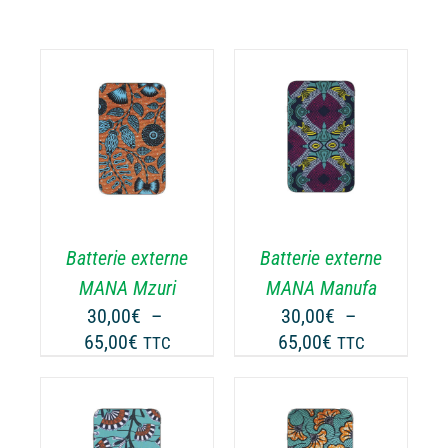
CHOIX DES
CE
OPTIONS
/
ODUIT
PRODUIT
DÉTAILS
A
USIEURS
PLUSIEURS
RIATIONS.
VARIATIONS.
Batterie externe
Batterie externe
S
LES
TIONS
OPTIONS
MANA Mzuri
MANA Manufa
UVENT
PEUVENT
30,00
€
–
30,00
€
–
RE
ÊTRE
Plage
Plage
65,00
€
65,00
€
TTC
TTC
OISIES
CHOISIES
de
de
R
SUR
prix :
prix :
LA
30,00€
30,00€
GE
PAGE
à
à
CHOIX DES