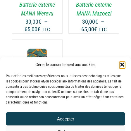
Batterie externe
Batterie externe
S
LES
TIONS
OPTIONS
MANA Werevu
MANA Mazoezi
UVENT
PEUVENT
30,00
€
–
30,00
€
–
RE
ÊTRE
Plage
Plage
65,00
€
65,00
€
TTC
TTC
OISIES
CHOISIES
de
de
R
SUR
prix :
prix :
LA
30,00€
30,00€
GE
PAGE
à
à
DU
Gérer le consentement aux cookies
65,00€
65,00€
ODUIT
PRODUIT
ODUIT
Pour offrir les meilleures expériences, nous utilisons des technologies telles que
les cookies pour stocker et/ou accéder aux informations des appareils. Le fait de
USIEURS
consentir à ces technologies nous permettra de traiter des données telles que le
comportement de navigation ou les ID uniques sur ce site. Le fait de ne pas
RIATIONS.
consentir ou de retirer son consentement peut avoir un effet négatif sur certaines
Batterie externe
S
caractéristiques et fonctions.
TIONS
MANA Mkubwa
UVENT
30,00
€
–
Accepter
RE
Plage
65,00
€
TTC
OISIES