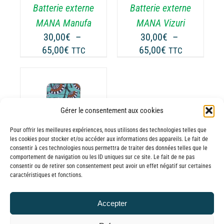
Batterie externe
Batterie externe
S
LES
TIONS
OPTIONS
MANA Manufa
MANA Vizuri
UVENT
PEUVENT
30,00
€
–
30,00
€
–
RE
ÊTRE
Plage
Plage
65,00
€
65,00
€
TTC
TTC
OISIES
CHOISIES
de
de
R
SUR
prix :
prix :
LA
30,00€
30,00€
GE
PAGE
à
à
DU
Gérer le consentement aux cookies
65,00€
65,00€
ODUIT
PRODUIT
ODUIT
Pour offrir les meilleures expériences, nous utilisons des technologies telles que
les cookies pour stocker et/ou accéder aux informations des appareils. Le fait de
USIEURS
consentir à ces technologies nous permettra de traiter des données telles que le
comportement de navigation ou les ID uniques sur ce site. Le fait de ne pas
RIATIONS.
consentir ou de retirer son consentement peut avoir un effet négatif sur certaines
Batterie externe
S
caractéristiques et fonctions.
TIONS
MANA Ajabu
UVENT
30,00
€
–
Accepter
RE
Plage
65,00
€
TTC
OISIES