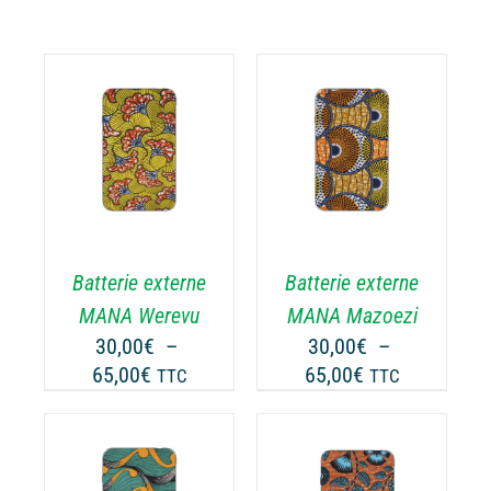
CHOIX DES
CE
OPTIONS
/
ODUIT
PRODUIT
DÉTAILS
A
USIEURS
PLUSIEURS
RIATIONS.
VARIATIONS.
Batterie externe
Batterie externe
S
LES
TIONS
OPTIONS
MANA Werevu
MANA Mazoezi
UVENT
PEUVENT
30,00
€
–
30,00
€
–
RE
ÊTRE
Plage
Plage
65,00
€
65,00
€
TTC
TTC
OISIES
CHOISIES
de
de
R
SUR
prix :
prix :
LA
30,00€
30,00€
GE
PAGE
à
à
CHOIX DES