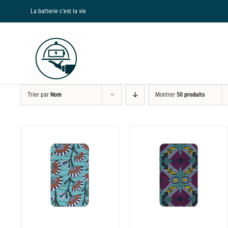
Passer
La batterie c'est la vie
au
contenu
Trier par
Nom
Montrer
50 produits
NS
CHOIX DES OPTIONS
CHOIX DES OPTIONS
CE
CE
/
DÉTAILS
/
DÉTAILS
PRODUIT
PRODUIT
A
A
PLUSIEURS
PLUSIEURS