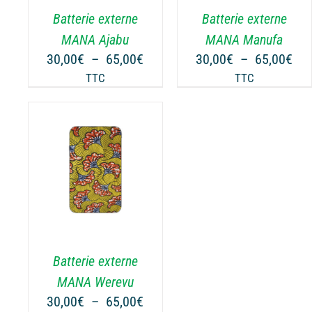
.
VARIATIONS.
VARIATIONS.
Batterie externe
Batterie externe
LES
LES
OPTIONS
OPTIONS
MANA Ajabu
MANA Manufa
PEUVENT
PEUVENT
Plage
Pla
30,00
€
–
65,00
€
30,00
€
–
65,00
€
ÊTRE
ÊTRE
de
de
TTC
TTC
CHOISIES
CHOISIES
prix :
prix
SUR
SUR
30,00€
30,
LA
LA
à
à
PAGE
PAGE
65,00€
65,
DU
DU
NS
PRODUIT
PRODUIT
.
Batterie externe
MANA Werevu
Plage
30,00
€
–
65,00
€