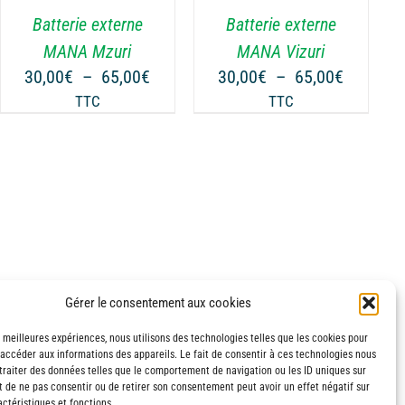
VARIATIONS.
Batterie externe
Batterie externe
LES
OPTIONS
MANA Mzuri
MANA Vizuri
PEUVENT
Plage
Plage
30,00
€
–
65,00
€
30,00
€
–
65,00
€
ÊTRE
de
de
TTC
TTC
CHOISIES
prix :
prix :
SUR
€
30,00€
30,00€
LA
à
à
PAGE
€
65,00€
65,00€
DU
PRODUIT
Gérer le consentement aux cookies
s meilleures expériences, nous utilisons des technologies telles que les cookies pour
 accéder aux informations des appareils. Le fait de consentir à ces technologies nous
traiter des données telles que le comportement de navigation ou les ID uniques sur
it de ne pas consentir ou de retirer son consentement peut avoir un effet négatif sur
ctéristiques et fonctions.