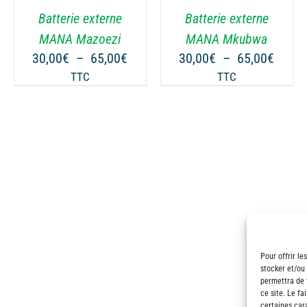
VARIATIONS.
VARIATIONS.
Batterie externe
Batterie externe
LES
LES
OPTIONS
OPTIONS
MANA Mazoezi
MANA Mkubwa
PEUVENT
PEUVENT
ge
Plage
Plage
30,00
€
–
65,00
€
30,00
€
–
65,00
€
ÊTRE
ÊTRE
de
de
TTC
TTC
CHOISIES
CHOISIES
 :
prix :
prix :
SUR
SUR
00€
30,00€
30,00
LA
LA
à
à
PAGE
PAGE
00€
65,00€
65,00
DU
DU
PRODUIT
PRODUIT
Pour offrir le
stocker et/ou
permettra de 
ce site. Le fa
certaines cara