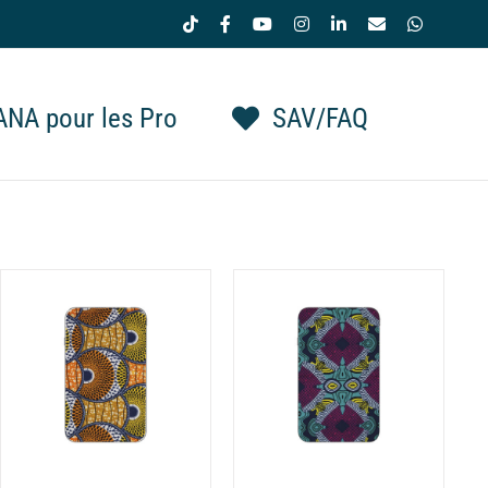
Tiktok
Facebook
YouTube
Instagram
LinkedIn
Email
WhatsAp
NA pour les Pro
SAV/FAQ
CHOIX DES OPTIONS
CE
/
DÉTAILS
PRODUIT
A
PLUSIEURS