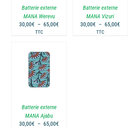
.
VARIATIONS.
VARIATIONS.
Batterie externe
Batterie externe
LES
LES
OPTIONS
OPTIONS
MANA Werevu
MANA Vizuri
PEUVENT
PEUVENT
Plage
Pla
30,00
€
–
65,00
€
30,00
€
–
65,00
€
ÊTRE
ÊTRE
de
de
TTC
TTC
CHOISIES
CHOISIES
prix :
prix
SUR
SUR
30,00€
30,
LA
LA
à
à
PAGE
PAGE
65,00€
65,
DU
DU
NS
PRODUIT
PRODUIT
.
Batterie externe
MANA Ajabu
Plage
30,00
€
–
65,00
€