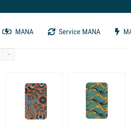
MANA
Service MANA
MA
CHOIX DES OPTIONS
CHOIX DES OPTIONS
CE
CE
/
DÉTAILS
/
DÉTAILS
PRODUIT
PRODUIT
A
A
PLUSIEURS
PLUSIEURS