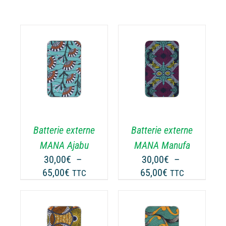
CHOIX DES
CE
OPTIONS
/
ODUIT
PRODUIT
DÉTAILS
A
USIEURS
PLUSIEURS
RIATIONS.
VARIATIONS.
Batterie externe
Batterie externe
S
LES
TIONS
OPTIONS
MANA Ajabu
MANA Manufa
UVENT
PEUVENT
30,00
€
–
30,00
€
–
RE
ÊTRE
Plage
Plage
65,00
€
65,00
€
TTC
TTC
OISIES
CHOISIES
de
de
R
SUR
prix :
prix :
LA
30,00€
30,00€
GE
PAGE
à
à
CHOIX DES