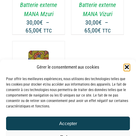
Batterie externe
Batterie externe
S
LES
TIONS
OPTIONS
MANA Mzuri
MANA Vizuri
UVENT
PEUVENT
30,00
€
–
30,00
€
–
RE
ÊTRE
Plage
Plage
65,00
€
65,00
€
TTC
TTC
OISIES
CHOISIES
de
de
R
SUR
prix :
prix :
LA
30,00€
30,00€
GE
PAGE
à
à
DU
Gérer le consentement aux cookies
65,00€
65,00€
ODUIT
PRODUIT
ODUIT
Pour offrir les meilleures expériences, nous utilisons des technologies telles que
les cookies pour stocker et/ou accéder aux informations des appareils. Le fait de
USIEURS
consentir à ces technologies nous permettra de traiter des données telles que le
comportement de navigation ou les ID uniques sur ce site. Le fait de ne pas
RIATIONS.
consentir ou de retirer son consentement peut avoir un effet négatif sur certaines
Batterie externe
S
caractéristiques et fonctions.
TIONS
MANA Werevu
UVENT
30,00
€
–
Accepter
RE
Plage
65,00
€
TTC
OISIES