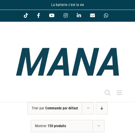
Passer
La batterie c'est la vie
au
Tiktok
Facebook
YouTube
Instagram
LinkedIn
Email
WhatsApp
contenu
Trier par
Commande par défaut
Montrer
150 produits