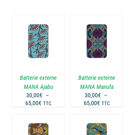
CHOIX DES
CE
OPTIONS
/
ODUIT
PRODUIT
DÉTAILS
A
USIEURS
PLUSIEURS
RIATIONS.
VARIATIONS.
Batterie externe
Batterie externe
S
LES
TIONS
OPTIONS
MANA Ajabu
MANA Manufa
UVENT
PEUVENT
30,00
€
–
30,00
€
–
RE
ÊTRE
Plage
Plage
65,00
€
65,00
€
TTC
TTC
OISIES
CHOISIES
de
de
R
SUR
prix :
prix :
LA
30,00€
30,00€
GE
PAGE
à
à
CHOIX DES