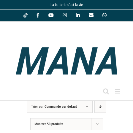
Passer
La batterie c'est la vie
au
Tiktok
Facebook
YouTube
Instagram
LinkedIn
Email
WhatsApp
contenu
Trier par
Commande par défaut
Montrer
50 produits