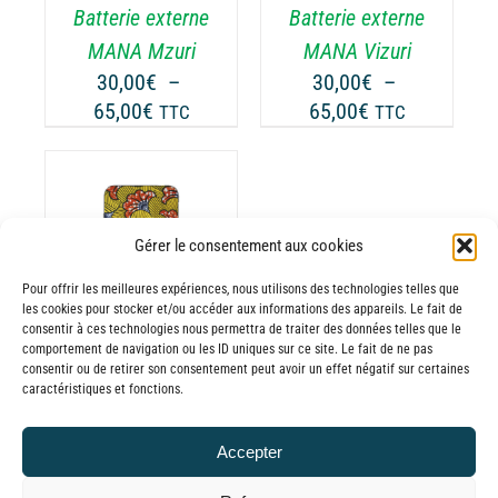
Batterie externe
Batterie externe
S
LES
TIONS
OPTIONS
MANA Mzuri
MANA Vizuri
UVENT
PEUVENT
30,00
€
–
30,00
€
–
RE
ÊTRE
Plage
Plage
65,00
€
65,00
€
TTC
TTC
OISIES
CHOISIES
de
de
R
SUR
prix :
prix :
LA
30,00€
30,00€
GE
PAGE
à
à
DU
Gérer le consentement aux cookies
65,00€
65,00€
ODUIT
PRODUIT
ODUIT
Pour offrir les meilleures expériences, nous utilisons des technologies telles que
les cookies pour stocker et/ou accéder aux informations des appareils. Le fait de
USIEURS
consentir à ces technologies nous permettra de traiter des données telles que le
comportement de navigation ou les ID uniques sur ce site. Le fait de ne pas
RIATIONS.
consentir ou de retirer son consentement peut avoir un effet négatif sur certaines
Batterie externe
S
caractéristiques et fonctions.
TIONS
MANA Werevu
UVENT
30,00
€
–
Accepter
RE
Plage
65,00
€
TTC
OISIES