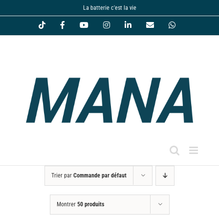
Passer
La batterie c'est la vie
au
Tiktok
Facebook
YouTube
Instagram
LinkedIn
Email
WhatsApp
contenu
Trier par
Commande par défaut
Montrer
50 produits