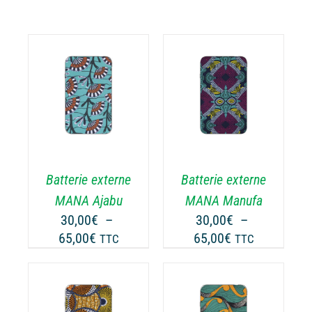
CHOIX DES
CE
OPTIONS
/
ODUIT
PRODUIT
DÉTAILS
A
USIEURS
PLUSIEURS
RIATIONS.
VARIATIONS.
Batterie externe
Batterie externe
S
LES
TIONS
OPTIONS
MANA Ajabu
MANA Manufa
UVENT
PEUVENT
30,00
€
–
30,00
€
–
RE
ÊTRE
Plage
Plage
65,00
€
65,00
€
TTC
TTC
OISIES
CHOISIES
de
de
R
SUR
prix :
prix :
LA
30,00€
30,00€
GE
PAGE
à
à
CHOIX DES