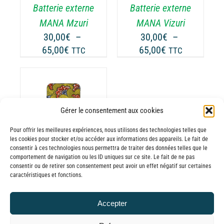
Batterie externe
Batterie externe
S
LES
TIONS
OPTIONS
MANA Mzuri
MANA Vizuri
UVENT
PEUVENT
30,00
€
–
30,00
€
–
RE
ÊTRE
Plage
Plage
65,00
€
65,00
€
TTC
TTC
OISIES
CHOISIES
de
de
R
SUR
prix :
prix :
LA
30,00€
30,00€
GE
PAGE
à
à
DU
Gérer le consentement aux cookies
65,00€
65,00€
ODUIT
PRODUIT
ODUIT
Pour offrir les meilleures expériences, nous utilisons des technologies telles que
les cookies pour stocker et/ou accéder aux informations des appareils. Le fait de
USIEURS
consentir à ces technologies nous permettra de traiter des données telles que le
comportement de navigation ou les ID uniques sur ce site. Le fait de ne pas
RIATIONS.
consentir ou de retirer son consentement peut avoir un effet négatif sur certaines
Batterie externe
S
caractéristiques et fonctions.
TIONS
MANA Werevu
UVENT
30,00
€
–
Accepter
RE
Plage
65,00
€
TTC
OISIES