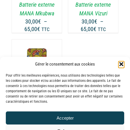
Batterie externe
Batterie externe
S
LES
TIONS
OPTIONS
MANA Mkubwa
MANA Vizuri
UVENT
PEUVENT
30,00
€
–
30,00
€
–
RE
ÊTRE
Plage
Plage
65,00
€
65,00
€
TTC
TTC
OISIES
CHOISIES
de
de
R
SUR
prix :
prix :
LA
30,00€
30,00€
GE
PAGE
à
à
DU
Gérer le consentement aux cookies
65,00€
65,00€
ODUIT
PRODUIT
ODUIT
Pour offrir les meilleures expériences, nous utilisons des technologies telles que
les cookies pour stocker et/ou accéder aux informations des appareils. Le fait de
USIEURS
consentir à ces technologies nous permettra de traiter des données telles que le
comportement de navigation ou les ID uniques sur ce site. Le fait de ne pas
RIATIONS.
consentir ou de retirer son consentement peut avoir un effet négatif sur certaines
Batterie externe
S
caractéristiques et fonctions.
TIONS
MANA Werevu
UVENT
30,00
€
–
Accepter
RE
Plage
65,00
€
TTC
OISIES