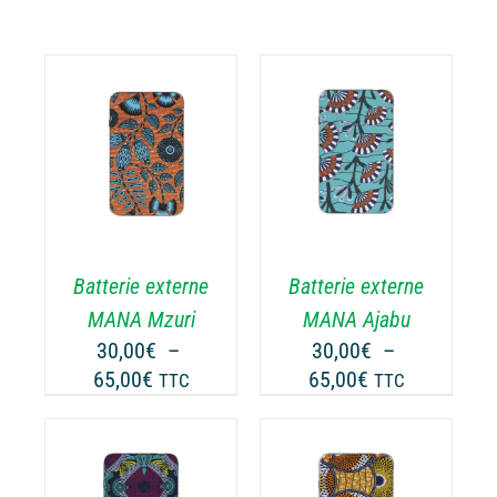
CHOIX DES
CE
OPTIONS
/
ODUIT
PRODUIT
DÉTAILS
A
USIEURS
PLUSIEURS
RIATIONS.
VARIATIONS.
Batterie externe
Batterie externe
S
LES
TIONS
OPTIONS
MANA Mzuri
MANA Ajabu
UVENT
PEUVENT
30,00
€
–
30,00
€
–
RE
ÊTRE
Plage
Plage
65,00
€
65,00
€
TTC
TTC
OISIES
CHOISIES
de
de
R
SUR
prix :
prix :
LA
30,00€
30,00€
GE
PAGE
à
à
CHOIX DES