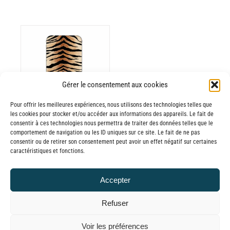
ODUIT
Gérer le consentement aux cookies
Pour offrir les meilleures expériences, nous utilisons des technologies telles que
USIEURS
les cookies pour stocker et/ou accéder aux informations des appareils. Le fait de
RIATIONS.
consentir à ces technologies nous permettra de traiter des données telles que le
Batterie externe
S
comportement de navigation ou les ID uniques sur ce site. Le fait de ne pas
consentir ou de retirer son consentement peut avoir un effet négatif sur certaines
TIONS
MANA Eye of the
caractéristiques et fonctions.
UVENT
Tiger
RE
30,00
€
–
Accepter
OISIES
Plage
65,00
€
TTC
R
de
Refuser
prix :
GE
© GLOBAL CHARGER SINCE 2015
Voir les préférences