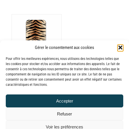
ODUIT
Gérer le consentement aux cookies
Pour offrir les meilleures expériences, nous utilisons des technologies telles que
USIEURS
les cookies pour stocker et/ou accéder aux informations des appareils. Le fait de
RIATIONS.
consentir à ces technologies nous permettra de traiter des données telles que le
Batterie externe
S
comportement de navigation ou les ID uniques sur ce site. Le fait de ne pas
consentir ou de retirer son consentement peut avoir un effet négatif sur certaines
TIONS
MANA Eye of the
caractéristiques et fonctions.
UVENT
Tiger
RE
30,00
€
–
Accepter
OISIES
Plage
65,00
€
TTC
R
de
Refuser
prix :
GE
© GLOBAL CHARGER SINCE 2015
Voir les préférences