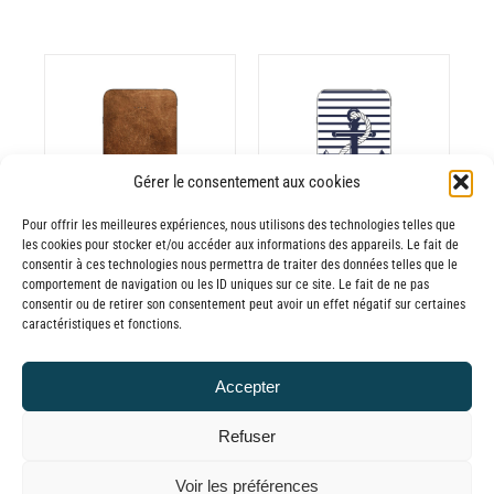
CHOIX DES
CE
OPTIONS
/
ODUIT
PRODUIT
Gérer le consentement aux cookies
DÉTAILS
A
Pour offrir les meilleures expériences, nous utilisons des technologies telles que
USIEURS
PLUSIEURS
les cookies pour stocker et/ou accéder aux informations des appareils. Le fait de
RIATIONS.
VARIATIONS.
consentir à ces technologies nous permettra de traiter des données telles que le
Batterie externe
Batterie externe
S
LES
comportement de navigation ou les ID uniques sur ce site. Le fait de ne pas
consentir ou de retirer son consentement peut avoir un effet négatif sur certaines
TIONS
OPTIONS
MANA Cuir
MANA Marinière
caractéristiques et fonctions.
UVENT
PEUVENT
30,00
€
–
Marron
RE
ÊTRE
Plage
65,00
€
30,00
€
–
TTC
Accepter
OISIES
CHOISIES
de
Plage
65,00
€
TTC
R
SUR
prix :
de
Refuser
LA
30,00€
prix :
GE
PAGE
© GLOBAL CHARGER SINCE 2015
Voir les préférences
à