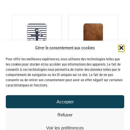
CHOIX DES
CE
OPTIONS
/
ODUIT
PRODUIT
Gérer le consentement aux cookies
DÉTAILS
A
Pour offrir les meilleures expériences, nous utilisons des technologies telles que
USIEURS
PLUSIEURS
les cookies pour stocker et/ou accéder aux informations des appareils. Le fait de
RIATIONS.
VARIATIONS.
consentir à ces technologies nous permettra de traiter des données telles que le
Batterie externe
Batterie externe
S
LES
comportement de navigation ou les ID uniques sur ce site. Le fait de ne pas
consentir ou de retirer son consentement peut avoir un effet négatif sur certaines
TIONS
OPTIONS
MANA Marinière
MANA Cuir
caractéristiques et fonctions.
UVENT
PEUVENT
30,00
€
–
Marron
RE
ÊTRE
Plage
65,00
€
TTC
30,00
€
–
Accepter
OISIES
CHOISIES
de
Plage
65,00
€
TTC
R
SUR
prix :
de
Refuser
LA
30,00€
prix :
GE
PAGE
© GLOBAL CHARGER SINCE 2015
Voir les préférences
à