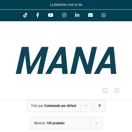
Passer
La batterie c'est la vie
au
Tiktok
Facebook
YouTube
Instagram
LinkedIn
Email
WhatsApp
contenu
Trier par
Commande par défaut
Montrer
100 produits