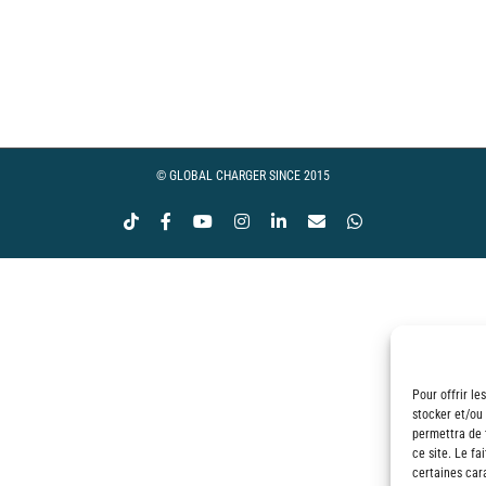
ge
 :
00€
© GLOBAL CHARGER SINCE 2015
Tiktok
Facebook
YouTube
Instagram
LinkedIn
Email
WhatsApp
00€
Pour offrir le
stocker et/ou
permettra de 
ce site. Le fa
certaines cara