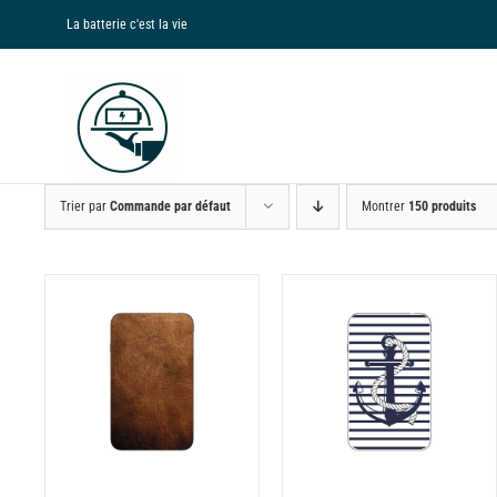
Passer
La batterie c'est la vie
au
contenu
Trier par
Commande par défaut
Montrer
150 produits
NS
CHOIX DES OPTIONS
CE
/
DÉTAILS
PRODUIT
A
PLUSIEURS