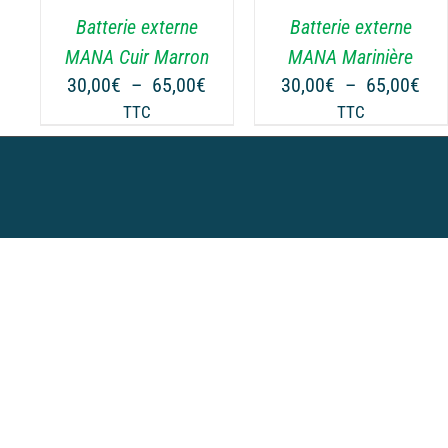
.
VARIATIONS.
Batterie externe
Batterie externe
LES
OPTIONS
MANA Cuir Marron
MANA Marinière
PEUVENT
Plage
Pla
30,00
€
–
65,00
€
30,00
€
–
65,00
€
ÊTRE
de
de
TTC
TTC
CHOISIES
prix :
prix
SUR
30,00€
30,
LA
à
à
PAGE
65,00€
65,
DU
PRODUIT