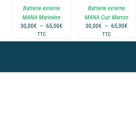
.
VARIATIONS.
Batterie externe
Batterie externe
LES
OPTIONS
MANA Marinière
MANA Cuir Marron
PEUVENT
Plage
Pla
30,00
€
–
65,00
€
30,00
€
–
65,00
€
ÊTRE
de
de
TTC
TTC
CHOISIES
prix :
prix
SUR
30,00€
30,
LA
à
à
PAGE
65,00€
65,
DU
PRODUIT