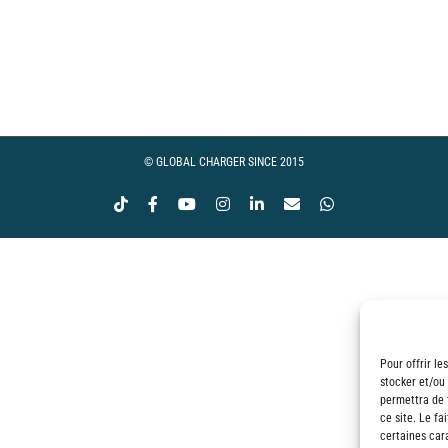
ge
 :
00€
© GLOBAL CHARGER SINCE 2015
Tiktok
Facebook
YouTube
Instagram
LinkedIn
Email
WhatsApp
00€
Pour offrir le
stocker et/ou
permettra de 
ce site. Le fa
certaines cara