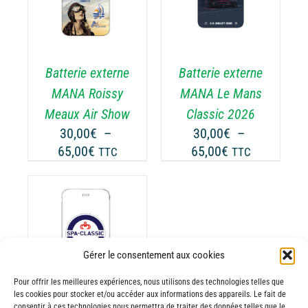
ODUIT
PRODUIT
DÉTAILS
A
USIEURS
PLUSIEURS
RIATIONS.
VARIATIONS.
Batterie externe
Batterie externe
S
LES
TIONS
OPTIONS
MANA Roissy
MANA Le Mans
UVENT
PEUVENT
Meaux Air Show
Classic 2026
RE
ÊTRE
30,00
€
–
30,00
€
–
OISIES
CHOISIES
Plage
Plage
65,00
€
65,00
€
TTC
TTC
R
SUR
de
de
LA
prix :
prix :
GE
PAGE
30,00€
30,00€
DU
ODUIT
PRODUIT
à
à
65,00€
65,00€
ODUIT
Gérer le consentement aux cookies
Pour offrir les meilleures expériences, nous utilisons des technologies telles que
USIEURS
les cookies pour stocker et/ou accéder aux informations des appareils. Le fait de
RIATIONS.
consentir à ces technologies nous permettra de traiter des données telles que le