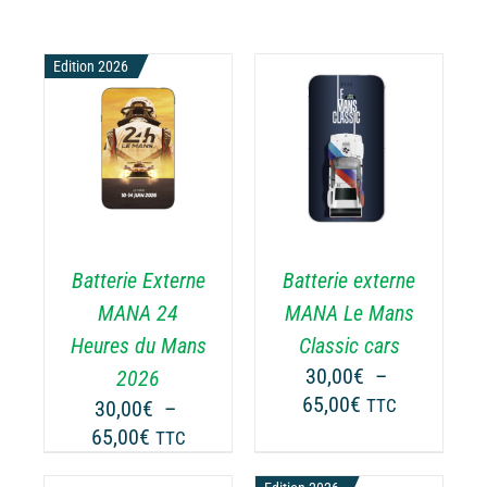
Edition 2026
CHOIX DES
CE
OPTIONS
/
ODUIT
PRODUIT
DÉTAILS
A
USIEURS
PLUSIEURS
RIATIONS.
VARIATIONS.
Batterie Externe
Batterie externe
S
LES
TIONS
OPTIONS
MANA 24
MANA Le Mans
UVENT
PEUVENT
Heures du Mans
Classic cars
RE
ÊTRE
30,00
€
–
2026
OISIES
CHOISIES
Plage
65,00
€
30,00
€
–
TTC
R
SUR
de
Plage
65,00
€
LA
TTC
prix :
GE
PAGE
de