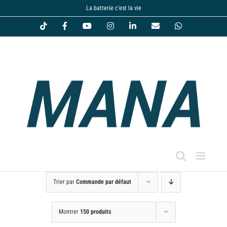
Passer
La batterie c'est la vie
au
Tiktok
Facebook
YouTube
Instagram
LinkedIn
Email
WhatsApp
contenu
Trier par
Commande par défaut
Montrer
150 produits