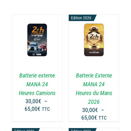
Edition 2026
CHOIX DES
CE
OPTIONS
/
ODUIT
PRODUIT
DÉTAILS
A
USIEURS
PLUSIEURS
RIATIONS.
VARIATIONS.
Batterie externe
Batterie Externe
S
LES
TIONS
OPTIONS
MANA 24
MANA 24
UVENT
PEUVENT
Heures Camions
Heures du Mans
RE
ÊTRE
30,00
€
–
2026
OISIES
CHOISIES
Plage
65,00
€
TTC
30,00
€
–
R
SUR
de
Plage
65,00
€
LA
TTC
prix :
GE
PAGE
de