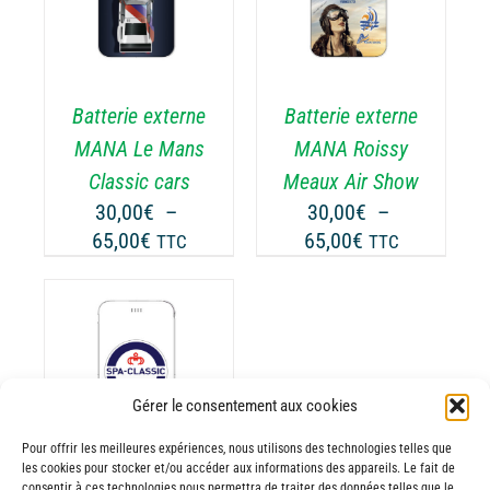
ODUIT
PRODUIT
DÉTAILS
A
USIEURS
PLUSIEURS
RIATIONS.
VARIATIONS.
Batterie externe
Batterie externe
S
LES
TIONS
OPTIONS
MANA Le Mans
MANA Roissy
UVENT
PEUVENT
Classic cars
Meaux Air Show
RE
ÊTRE
30,00
€
–
30,00
€
–
OISIES
CHOISIES
Plage
Plage
65,00
€
65,00
€
TTC
TTC
R
SUR
de
de
LA
prix :
prix :
GE
PAGE
30,00€
30,00€
DU
ODUIT
PRODUIT
à
à
65,00€
65,00€
ODUIT
Gérer le consentement aux cookies
Pour offrir les meilleures expériences, nous utilisons des technologies telles que
USIEURS
les cookies pour stocker et/ou accéder aux informations des appareils. Le fait de
RIATIONS.
consentir à ces technologies nous permettra de traiter des données telles que le