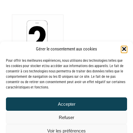
ODUIT
Gérer le consentement aux cookies
Pour offrir les meilleures expériences, nous utilisons des technologies telles que
USIEURS
les cookies pour stocker et/ou accéder aux informations des appareils. Le fait de
RIATIONS.
consentir à ces technologies nous permettra de traiter des données telles que le
Batterie externe
S
comportement de navigation ou les ID uniques sur ce site. Le fait de ne pas
consentir ou de retirer son consentement peut avoir un effet négatif sur certaines
TIONS
MANA
caractéristiques et fonctions.
UVENT
reconditionnée.
RE
20,00
€
–
Accepter
OISIES
Plage
60,00
€
TTC
R
de
Refuser
prix :
GE
© GLOBAL CHARGER SINCE 2015
Voir les préférences