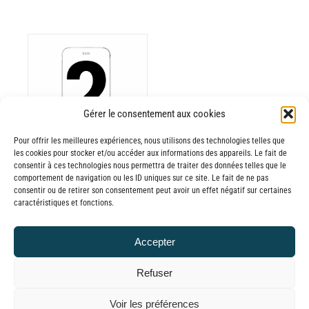
ODUIT
Gérer le consentement aux cookies
Pour offrir les meilleures expériences, nous utilisons des technologies telles que
USIEURS
les cookies pour stocker et/ou accéder aux informations des appareils. Le fait de
RIATIONS.
consentir à ces technologies nous permettra de traiter des données telles que le
Batterie externe
S
comportement de navigation ou les ID uniques sur ce site. Le fait de ne pas
consentir ou de retirer son consentement peut avoir un effet négatif sur certaines
TIONS
MANA
caractéristiques et fonctions.
UVENT
reconditionnée.
RE
20,00
€
–
Accepter
OISIES
Plage
60,00
€
TTC
R
de
Refuser
prix :
GE
© GLOBAL CHARGER SINCE 2015
Voir les préférences