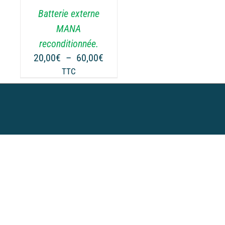
.
Batterie externe
MANA
reconditionnée.
Plage
20,00
€
–
60,00
€
de
TTC
prix :
20,00€
à
60,00€