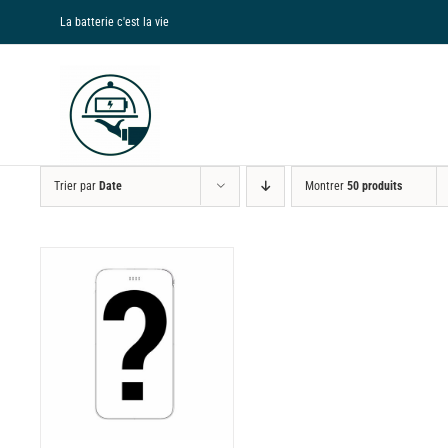
Passer
La batterie c'est la vie
au
contenu
Trier par
Date
Montrer
50 produits
NS