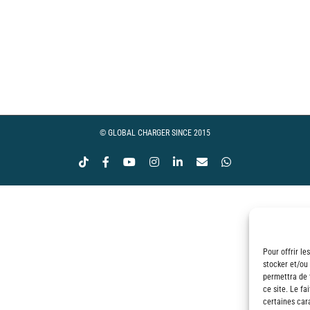
© GLOBAL CHARGER SINCE 2015
Tiktok
Facebook
YouTube
Instagram
LinkedIn
Email
WhatsApp
Pour offrir le
stocker et/ou
permettra de 
ce site. Le fa
certaines cara