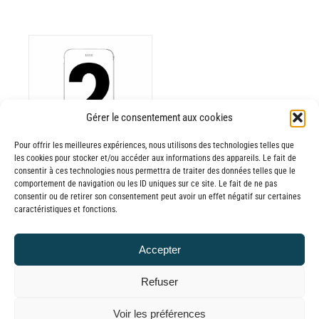
ODUIT
Gérer le consentement aux cookies
Pour offrir les meilleures expériences, nous utilisons des technologies telles que
USIEURS
les cookies pour stocker et/ou accéder aux informations des appareils. Le fait de
RIATIONS.
consentir à ces technologies nous permettra de traiter des données telles que le
Batterie externe
S
comportement de navigation ou les ID uniques sur ce site. Le fait de ne pas
consentir ou de retirer son consentement peut avoir un effet négatif sur certaines
TIONS
MANA
caractéristiques et fonctions.
UVENT
reconditionnée.
RE
20,00
€
–
Accepter
OISIES
Plage
60,00
€
TTC
R
de
Refuser
prix :
GE
© GLOBAL CHARGER SINCE 2015
Voir les préférences