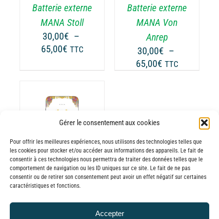
Batterie externe
Batterie externe
S
LES
TIONS
OPTIONS
MANA Stoll
MANA Von
UVENT
PEUVENT
30,00
€
–
Anrep
RE
ÊTRE
Plage
65,00
€
TTC
30,00
€
–
OISIES
CHOISIES
de
Plage
65,00
€
TTC
R
SUR
prix :
de
LA
30,00€
prix :
GE
PAGE
à
30,00€
DU
65,00€
ODUIT
PRODUIT
à
Gérer le consentement aux cookies
65,00€
ODUIT
Pour offrir les meilleures expériences, nous utilisons des technologies telles que
les cookies pour stocker et/ou accéder aux informations des appareils. Le fait de
USIEURS
consentir à ces technologies nous permettra de traiter des données telles que le
comportement de navigation ou les ID uniques sur ce site. Le fait de ne pas
RIATIONS.
consentir ou de retirer son consentement peut avoir un effet négatif sur certaines
Batterie externe
S
caractéristiques et fonctions.
TIONS
MANA Wright
UVENT
30,00
€
–
Accepter
RE