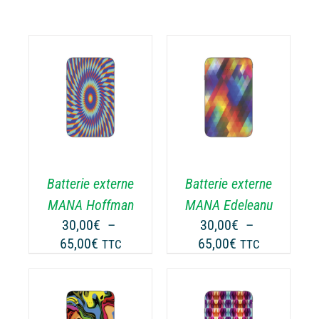
CHOIX DES
CE
OPTIONS
/
ODUIT
PRODUIT
DÉTAILS
A
USIEURS
PLUSIEURS
RIATIONS.
VARIATIONS.
Batterie externe
Batterie externe
S
LES
TIONS
OPTIONS
MANA Hoffman
MANA Edeleanu
UVENT
PEUVENT
30,00
€
–
30,00
€
–
RE
ÊTRE
Plage
Plage
65,00
€
65,00
€
TTC
TTC
OISIES
CHOISIES
de
de
R
SUR
prix :
prix :
LA
30,00€
30,00€
GE
PAGE
à
à
CHOIX DES