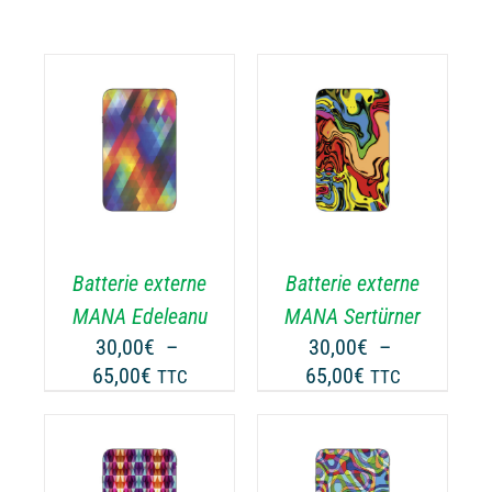
CHOIX DES
CE
OPTIONS
/
ODUIT
PRODUIT
DÉTAILS
A
USIEURS
PLUSIEURS
RIATIONS.
VARIATIONS.
Batterie externe
Batterie externe
S
LES
TIONS
OPTIONS
MANA Edeleanu
MANA Sertürner
UVENT
PEUVENT
30,00
€
–
30,00
€
–
RE
ÊTRE
Plage
Plage
65,00
€
65,00
€
TTC
TTC
OISIES
CHOISIES
de
de
R
SUR
prix :
prix :
LA
30,00€
30,00€
GE
PAGE
à
à
CHOIX DES