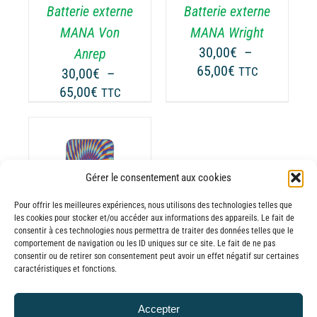
Batterie externe
Batterie externe
S
LES
TIONS
OPTIONS
MANA Von
MANA Wright
UVENT
PEUVENT
30,00
€
–
Anrep
RE
ÊTRE
Plage
65,00
€
30,00
€
–
TTC
OISIES
CHOISIES
de
Plage
65,00
€
TTC
R
SUR
prix :
de
LA
30,00€
prix :
GE
PAGE
à
30,00€
DU
65,00€
ODUIT
PRODUIT
à
Gérer le consentement aux cookies
65,00€
ODUIT
Pour offrir les meilleures expériences, nous utilisons des technologies telles que
les cookies pour stocker et/ou accéder aux informations des appareils. Le fait de
USIEURS
consentir à ces technologies nous permettra de traiter des données telles que le
comportement de navigation ou les ID uniques sur ce site. Le fait de ne pas
RIATIONS.
consentir ou de retirer son consentement peut avoir un effet négatif sur certaines
Batterie externe
S
caractéristiques et fonctions.
TIONS
MANA Hoffman
UVENT
30,00
€
–
Accepter
RE