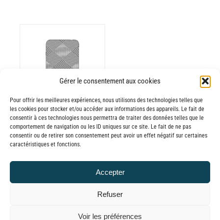
Gérer le consentement aux cookies
Pour offrir les meilleures expériences, nous utilisons des technologies telles que
les cookies pour stocker et/ou accéder aux informations des appareils. Le fait de
consentir à ces technologies nous permettra de traiter des données telles que le
Batterie externe
comportement de navigation ou les ID uniques sur ce site. Le fait de ne pas
consentir ou de retirer son consentement peut avoir un effet négatif sur certaines
MANA Prince de
caractéristiques et fonctions.
Galles
30,00
€
–
Accepter
Plage
65,00
€
TTC
de
Refuser
prix :
© GLOBAL CHARGER SINCE 2015
Voir les préférences