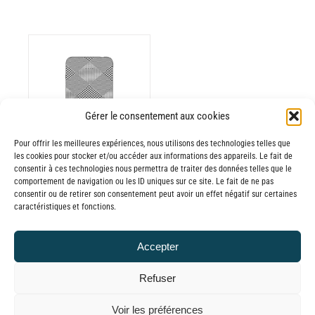
Gérer le consentement aux cookies
Pour offrir les meilleures expériences, nous utilisons des technologies telles que
les cookies pour stocker et/ou accéder aux informations des appareils. Le fait de
consentir à ces technologies nous permettra de traiter des données telles que le
Batterie externe
comportement de navigation ou les ID uniques sur ce site. Le fait de ne pas
consentir ou de retirer son consentement peut avoir un effet négatif sur certaines
MANA Prince de
caractéristiques et fonctions.
Galles
30,00
€
–
Accepter
Plage
65,00
€
TTC
de
Refuser
prix :
© GLOBAL CHARGER SINCE 2015
Voir les préférences