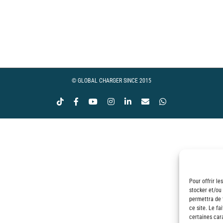
© GLOBAL CHARGER SINCE 2015
Tiktok
Facebook
YouTube
Instagram
LinkedIn
Email
WhatsApp
Pour offrir le
stocker et/ou
permettra de 
ce site. Le fa
certaines cara