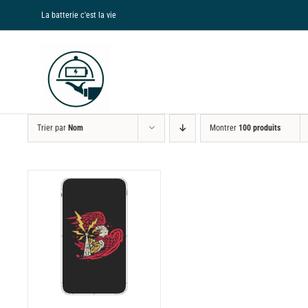
Passer
La batterie c'est la vie
au
contenu
Trier par
Nom
Montrer
100 produits
NS