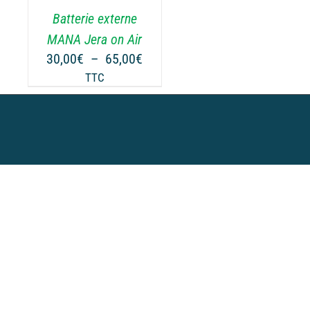
.
Batterie externe
MANA Jera on Air
Plage
30,00
€
–
65,00
€
de
TTC
prix :
30,00€
à
65,00€