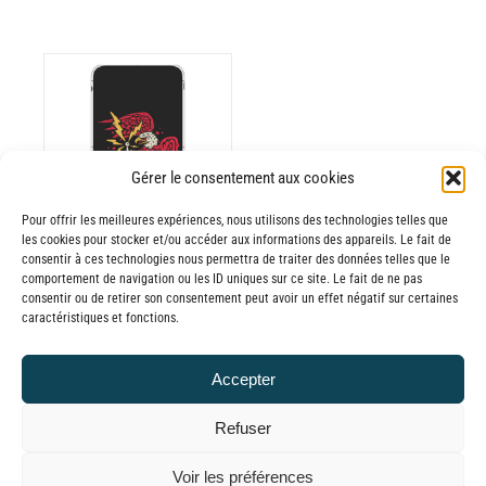
ODUIT
Gérer le consentement aux cookies
Pour offrir les meilleures expériences, nous utilisons des technologies telles que
USIEURS
les cookies pour stocker et/ou accéder aux informations des appareils. Le fait de
RIATIONS.
consentir à ces technologies nous permettra de traiter des données telles que le
Batterie externe
S
comportement de navigation ou les ID uniques sur ce site. Le fait de ne pas
consentir ou de retirer son consentement peut avoir un effet négatif sur certaines
TIONS
MANA Jera on
caractéristiques et fonctions.
UVENT
Air
RE
30,00
€
–
Accepter
OISIES
Plage
65,00
€
TTC
R
de
Refuser
prix :
GE
© GLOBAL CHARGER SINCE 2015
Voir les préférences