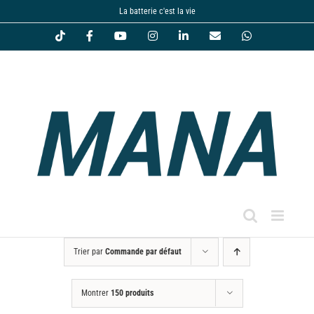
Passer
La batterie c'est la vie
au
Tiktok
Facebook
YouTube
Instagram
LinkedIn
Email
WhatsApp
contenu
Trier par
Commande par défaut
Montrer
150 produits