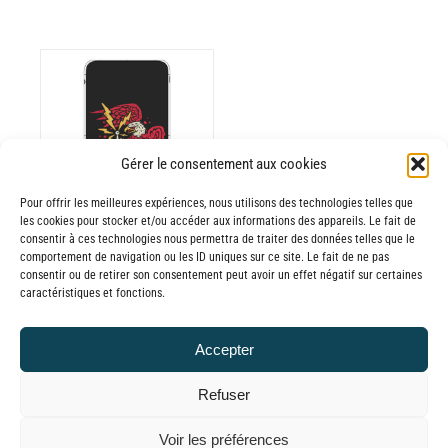
ODUIT
Gérer le consentement aux cookies
Pour offrir les meilleures expériences, nous utilisons des technologies telles que
USIEURS
les cookies pour stocker et/ou accéder aux informations des appareils. Le fait de
RIATIONS.
consentir à ces technologies nous permettra de traiter des données telles que le
Batterie externe
S
comportement de navigation ou les ID uniques sur ce site. Le fait de ne pas
consentir ou de retirer son consentement peut avoir un effet négatif sur certaines
TIONS
MANA Jera on
caractéristiques et fonctions.
UVENT
Air
RE
30,00
€
–
Accepter
OISIES
Plage
65,00
€
TTC
R
de
Refuser
prix :
GE
© GLOBAL CHARGER SINCE 2015
Voir les préférences