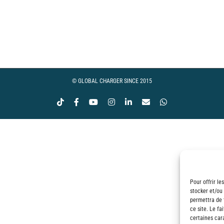
© GLOBAL CHARGER SINCE 2015
Tiktok
Facebook
YouTube
Instagram
LinkedIn
Email
WhatsApp
Pour offrir le
stocker et/ou
permettra de 
ce site. Le fa
certaines cara