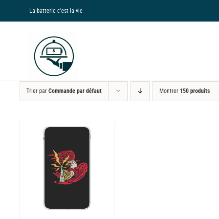
Passer
La batterie c'est la vie
au
contenu
Trier par
Commande par défaut
Montrer
150 produits
NS