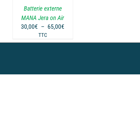
.
Batterie externe
MANA Jera on Air
Plage
30,00
€
–
65,00
€
de
TTC
prix :
30,00€
à
65,00€