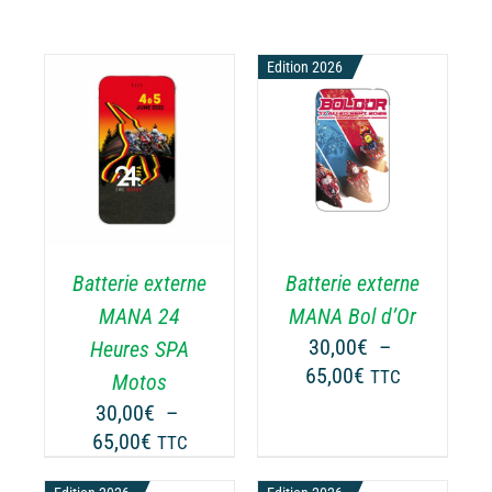
Edition 2026
CHOIX DES
CE
OPTIONS
/
ODUIT
PRODUIT
DÉTAILS
A
USIEURS
PLUSIEURS
RIATIONS.
VARIATIONS.
Batterie externe
Batterie externe
S
LES
TIONS
OPTIONS
MANA 24
MANA Bol d’Or
UVENT
PEUVENT
30,00
€
–
Heures SPA
RE
ÊTRE
Plage
65,00
€
TTC
Motos
OISIES
CHOISIES
de
30,00
€
–
R
SUR
prix :
Plage
65,00
€
LA
TTC
30,00€
GE
PAGE
de
à