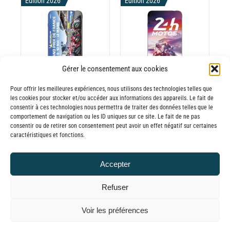
DU
Edition 2026
prix :
Edition 2026
65,00€
ODUIT
PRODUIT
30,00€
à
CHOIX DES
CE
65,00€
OPTIONS
/
ODUIT
PRODUIT
DÉTAILS
A
Gérer le consentement aux cookies
USIEURS
PLUSIEURS
RIATIONS.
VARIATIONS.
Pour offrir les meilleures expériences, nous utilisons des technologies telles que
les cookies pour stocker et/ou accéder aux informations des appareils. Le fait de
Batterie externe
Batterie Externe
S
LES
consentir à ces technologies nous permettra de traiter des données telles que le
TIONS
OPTIONS
MANA Grand
MANA 24
comportement de navigation ou les ID uniques sur ce site. Le fait de ne pas
UVENT
PEUVENT
consentir ou de retirer son consentement peut avoir un effet négatif sur certaines
Prix de France
Heures Motos
caractéristiques et fonctions.
RE
ÊTRE
30,00
€
–
Moto
OISIES
CHOISIES
Plage
65,00
€
30,00
€
–
TTC
R
SUR
Accepter
de
Plage
65,00
€
LA
TTC
prix :
GE
PAGE
de
Refuser
30,00€
DU
prix :
© GLOBAL CHARGER SINCE 2015
Voir les préférences
ODUIT
PRODUIT
à
30,00€
65,00€
à