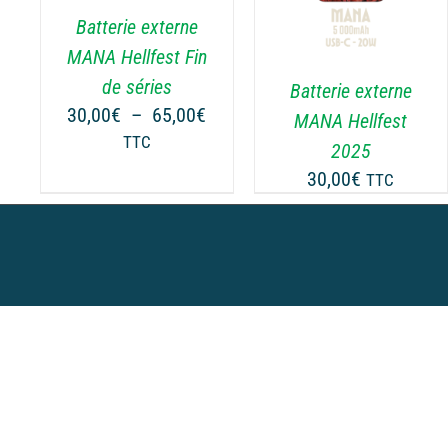
.
Batterie externe
MANA Hellfest Fin
de séries
Batterie externe
Plage
30,00
€
–
65,00
€
MANA Hellfest
de
TTC
2025
prix :
30,00
€
TTC
30,00€
à
65,00€