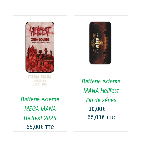
CHOIX DES
CE
OPTIONS
/
PRODUIT
DÉTAILS
A
PLUSIEURS
VARIATIONS.
Batterie externe
LES
OPTIONS
MANA Hellfest
PEUVENT
Batterie externe
Fin de séries
ÊTRE
MEGA MANA
30,00
€
–
CHOISIES
Plage
65,00
€
Hellfest 2025
TTC
SUR
de
LA
65,00
€
TTC
prix :
PAGE