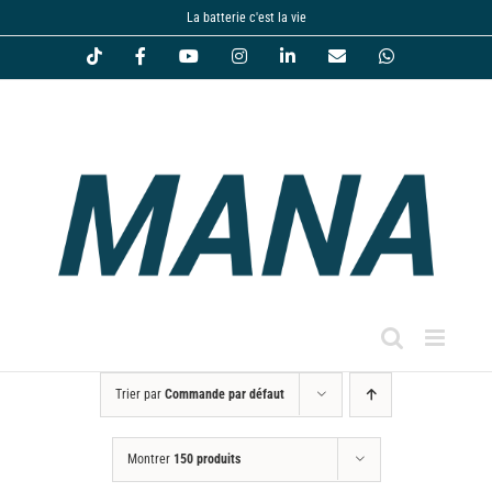
Passer
La batterie c'est la vie
au
Tiktok
Facebook
YouTube
Instagram
LinkedIn
Email
WhatsApp
contenu
Trier par
Commande par défaut
Montrer
150 produits