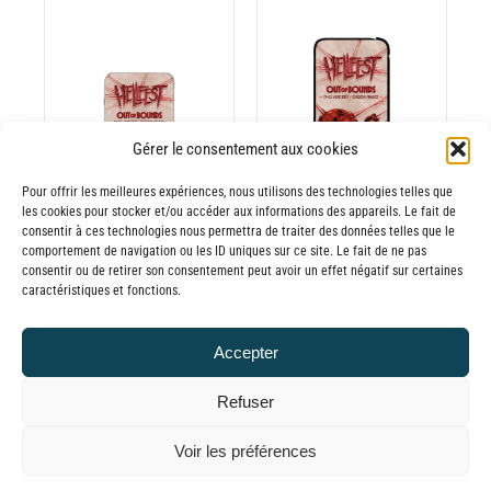
30,00€
DU
PRODUIT
à
65,00€
AJOUTER AU
PANIER
/
DÉTAILS
Gérer le consentement aux cookies
Pour offrir les meilleures expériences, nous utilisons des technologies telles que
les cookies pour stocker et/ou accéder aux informations des appareils. Le fait de
consentir à ces technologies nous permettra de traiter des données telles que le
comportement de navigation ou les ID uniques sur ce site. Le fait de ne pas
consentir ou de retirer son consentement peut avoir un effet négatif sur certaines
Batterie externe
Batterie externe
caractéristiques et fonctions.
MANA Hellfest
BIG MANA
2025
HELLFEST 2025
Accepter
30,00
€
45,00
€
TTC
TTC
Refuser
© GLOBAL CHARGER SINCE 2015
Voir les préférences