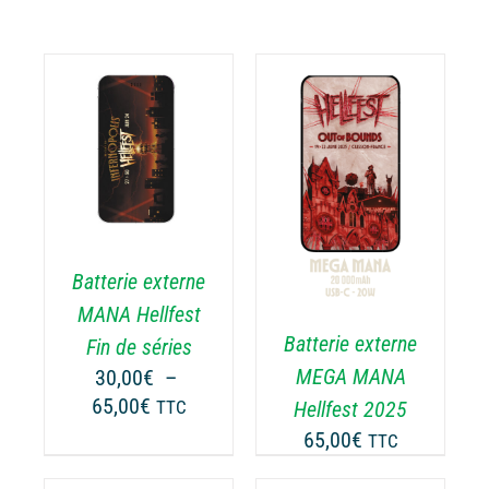
AJOUTER AU
ODUIT
PANIER
/
DÉTAILS
USIEURS
RIATIONS.
Batterie externe
S
TIONS
MANA Hellfest
UVENT
Batterie externe
Fin de séries
RE
MEGA MANA
30,00
€
–
OISIES
Plage
65,00
€
Hellfest 2025
TTC
R
de
65,00
€
TTC
prix :
GE