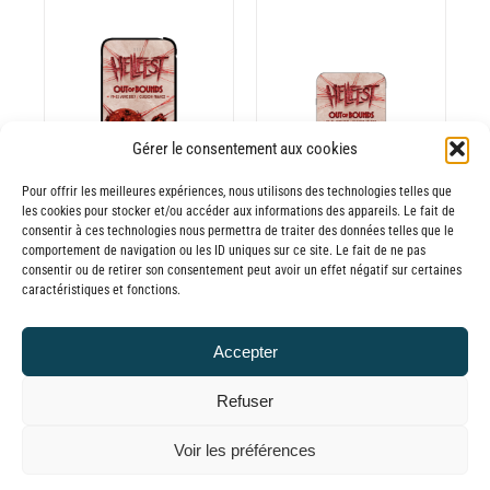
30,00€
ODUIT
à
65,00€
AJOUTER AU
PANIER
/
DÉTAILS
Gérer le consentement aux cookies
Pour offrir les meilleures expériences, nous utilisons des technologies telles que
les cookies pour stocker et/ou accéder aux informations des appareils. Le fait de
consentir à ces technologies nous permettra de traiter des données telles que le
comportement de navigation ou les ID uniques sur ce site. Le fait de ne pas
consentir ou de retirer son consentement peut avoir un effet négatif sur certaines
Batterie externe
Batterie externe
caractéristiques et fonctions.
BIG MANA
MANA Hellfest
HELLFEST 2025
2025
Accepter
45,00
€
30,00
€
TTC
TTC
Refuser
© GLOBAL CHARGER SINCE 2015
Voir les préférences