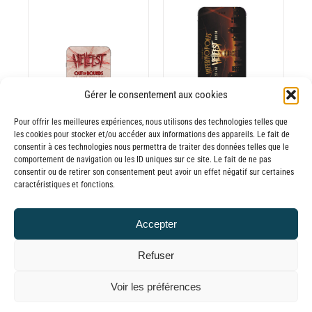
CHOIX DES
CE
OPTIONS
/
PRODUIT
DÉTAILS
A
Gérer le consentement aux cookies
PLUSIEURS
VARIATIONS.
Pour offrir les meilleures expériences, nous utilisons des technologies telles que
les cookies pour stocker et/ou accéder aux informations des appareils. Le fait de
Batterie externe
LES
consentir à ces technologies nous permettra de traiter des données telles que le
OPTIONS
MANA Hellfest
comportement de navigation ou les ID uniques sur ce site. Le fait de ne pas
PEUVENT
consentir ou de retirer son consentement peut avoir un effet négatif sur certaines
Batterie externe
Fin de séries
caractéristiques et fonctions.
ÊTRE
MANA Hellfest
30,00
€
–
CHOISIES
Plage
65,00
€
2025
TTC
SUR
Accepter
de
LA
30,00
€
TTC
prix :
PAGE
Refuser
30,00€
DU
© GLOBAL CHARGER SINCE 2015
Voir les préférences
PRODUIT
à
65,00€