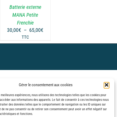
Batterie externe
MANA Petite
Frenchie
Plage
30,00
€
–
65,00
€
de
TTC
prix :
€
30,00€
à
€
65,00€
Gérer le consentement aux cookies
s meilleures expériences, nous utilisons des technologies telles que les cookies pour
 accéder aux informations des appareils. Le fait de consentir à ces technologies nous
traiter des données telles que le comportement de navigation ou les ID uniques sur
it de ne pas consentir ou de retirer son consentement peut avoir un effet négatif sur
ctéristiques et fonctions.