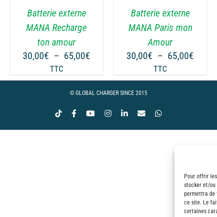
VARIATIONS.
VARIATIONS.
Batterie externe
Batterie externe
LES
LES
OPTIONS
OPTIONS
MANA Recharge
MANA Paris mon
PEUVENT
PEUVENT
ton amour
Amour
ÊTRE
ÊTRE
ge
Plage
Plage
30,00
€
–
65,00
€
30,00
€
–
65,00
€
CHOISIES
CHOISIES
de
de
TTC
TTC
SUR
SUR
 :
prix :
prix :
LA
LA
00€
30,00€
30,00
© GLOBAL CHARGER SINCE 2015
PAGE
PAGE
à
à
DU
DU
Tiktok
Facebook
YouTube
Instagram
LinkedIn
Email
WhatsApp
00€
65,00€
65,00
PRODUIT
PRODUIT
Pour offrir le
stocker et/ou
permettra de 
ce site. Le fa
certaines cara