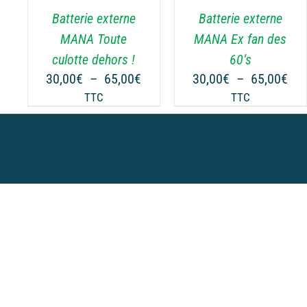
.
VARIATIONS.
VARIATIONS.
Batterie externe
Batterie externe
LES
LES
OPTIONS
OPTIONS
MANA Toute
MANA Ex fan des
PEUVENT
PEUVENT
culotte dehors !
60’s
ÊTRE
ÊTRE
Plage
Pla
30,00
€
–
65,00
€
30,00
€
–
65,00
€
CHOISIES
CHOISIES
de
de
TTC
TTC
SUR
SUR
prix :
prix
LA
LA
30,00€
30,
PAGE
PAGE
à
à
DU
DU
65,00€
65,
PRODUIT
PRODUIT