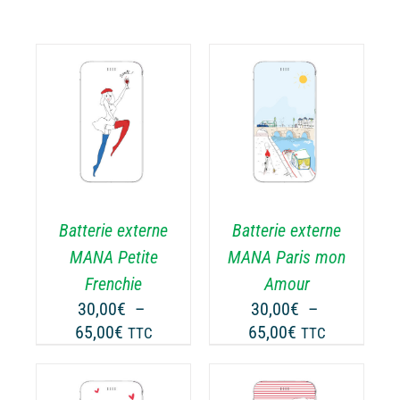
CHOIX DES
CE
OPTIONS
/
ODUIT
PRODUIT
DÉTAILS
A
USIEURS
PLUSIEURS
RIATIONS.
VARIATIONS.
Batterie externe
Batterie externe
S
LES
TIONS
OPTIONS
MANA Petite
MANA Paris mon
UVENT
PEUVENT
Frenchie
Amour
RE
ÊTRE
30,00
€
–
30,00
€
–
OISIES
CHOISIES
Plage
Plage
65,00
€
65,00
€
TTC
TTC
R
SUR
de
de
LA
prix :
prix :
GE
PAGE