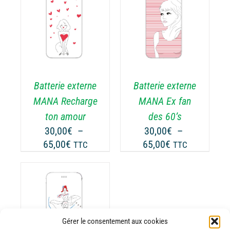
30,00€
30,00€
DU
ODUIT
PRODUIT
à
à
CHOIX DES
CE
65,00€
65,00€
OPTIONS
/
ODUIT
PRODUIT
DÉTAILS
A
USIEURS
PLUSIEURS
RIATIONS.
VARIATIONS.
Batterie externe
Batterie externe
S
LES
TIONS
OPTIONS
MANA Recharge
MANA Ex fan
UVENT
PEUVENT
ton amour
des 60’s
RE
ÊTRE
30,00
€
–
30,00
€
–
OISIES
CHOISIES
Plage
Plage
65,00
€
65,00
€
TTC
TTC
R
SUR
de
de
LA
prix :
prix :
GE
PAGE
30,00€
30,00€
DU
ODUIT
PRODUIT
à
à
65,00€
65,00€
ODUIT
Gérer le consentement aux cookies