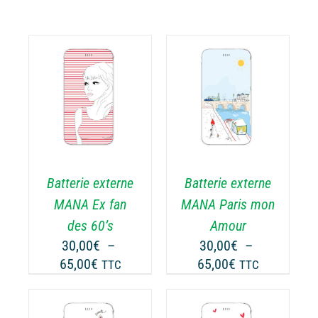
CHOIX DES
CE
OPTIONS
/
ODUIT
PRODUIT
DÉTAILS
A
USIEURS
PLUSIEURS
RIATIONS.
VARIATIONS.
Batterie externe
Batterie externe
S
LES
TIONS
OPTIONS
MANA Ex fan
MANA Paris mon
UVENT
PEUVENT
des 60’s
Amour
RE
ÊTRE
30,00
€
–
30,00
€
–
OISIES
CHOISIES
Plage
Plage
65,00
€
65,00
€
TTC
TTC
R
SUR
de
de
LA
prix :
prix :
GE
PAGE