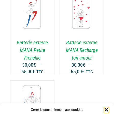
30,00€
30,00€
DU
ODUIT
PRODUIT
à
à
CHOIX DES
CE
65,00€
65,00€
OPTIONS
/
ODUIT
PRODUIT
DÉTAILS
A
USIEURS
PLUSIEURS
RIATIONS.
VARIATIONS.
Batterie externe
Batterie externe
S
LES
TIONS
OPTIONS
MANA Petite
MANA Recharge
UVENT
PEUVENT
Frenchie
ton amour
RE
ÊTRE
30,00
€
–
30,00
€
–
OISIES
CHOISIES
Plage
Plage
65,00
€
65,00
€
TTC
TTC
R
SUR
de
de
LA
prix :
prix :
GE
PAGE
30,00€
30,00€
DU
ODUIT
PRODUIT
à
à
65,00€
65,00€
ODUIT
Gérer le consentement aux cookies