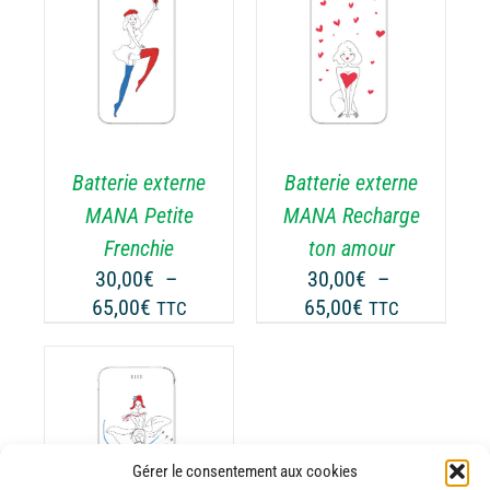
30,00€
30,00€
DU
ODUIT
PRODUIT
à
à
CHOIX DES
CE
65,00€
65,00€
OPTIONS
/
ODUIT
PRODUIT
DÉTAILS
A
USIEURS
PLUSIEURS
RIATIONS.
VARIATIONS.
Batterie externe
Batterie externe
S
LES
TIONS
OPTIONS
MANA Petite
MANA Recharge
UVENT
PEUVENT
Frenchie
ton amour
RE
ÊTRE
30,00
€
–
30,00
€
–
OISIES
CHOISIES
Plage
Plage
65,00
€
65,00
€
TTC
TTC
R
SUR
de
de
LA
prix :
prix :
GE
PAGE
30,00€
30,00€
DU
ODUIT
PRODUIT
à
à
65,00€
65,00€
ODUIT
Gérer le consentement aux cookies