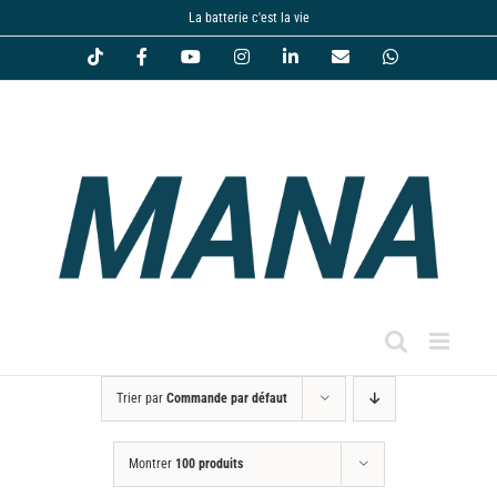
Passer
La batterie c'est la vie
au
Tiktok
Facebook
YouTube
Instagram
LinkedIn
Email
WhatsApp
contenu
Trier par
Commande par défaut
Montrer
100 produits