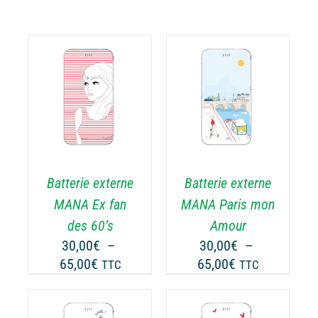
CHOIX DES
CE
OPTIONS
/
ODUIT
PRODUIT
DÉTAILS
A
USIEURS
PLUSIEURS
RIATIONS.
VARIATIONS.
Batterie externe
Batterie externe
S
LES
TIONS
OPTIONS
MANA Ex fan
MANA Paris mon
UVENT
PEUVENT
des 60’s
Amour
RE
ÊTRE
30,00
€
–
30,00
€
–
OISIES
CHOISIES
Plage
Plage
65,00
€
65,00
€
TTC
TTC
R
SUR
de
de
LA
prix :
prix :
GE
PAGE