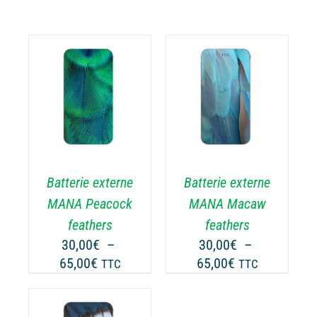
CHOIX DES
CE
OPTIONS
/
ODUIT
PRODUIT
DÉTAILS
A
USIEURS
PLUSIEURS
RIATIONS.
VARIATIONS.
Batterie externe
Batterie externe
S
LES
TIONS
OPTIONS
MANA Peacock
MANA Macaw
UVENT
PEUVENT
feathers
feathers
RE
ÊTRE
30,00
€
–
30,00
€
–
OISIES
CHOISIES
Plage
Plage
65,00
€
65,00
€
TTC
TTC
R
SUR
de
de
LA
prix :
prix :
GE
PAGE