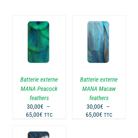
CHOIX DES
CE
OPTIONS
/
ODUIT
PRODUIT
DÉTAILS
A
USIEURS
PLUSIEURS
RIATIONS.
VARIATIONS.
Batterie externe
Batterie externe
S
LES
TIONS
OPTIONS
MANA Peacock
MANA Macaw
UVENT
PEUVENT
feathers
feathers
RE
ÊTRE
30,00
€
–
30,00
€
–
OISIES
CHOISIES
Plage
Plage
65,00
€
65,00
€
TTC
TTC
R
SUR
de
de
LA
prix :
prix :
GE
PAGE