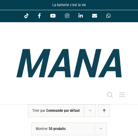
Passer
La batterie c'est la vie
au
Tiktok
Facebook
YouTube
Instagram
LinkedIn
Email
WhatsApp
contenu
Trier par
Commande par défaut
Montrer
50 produits