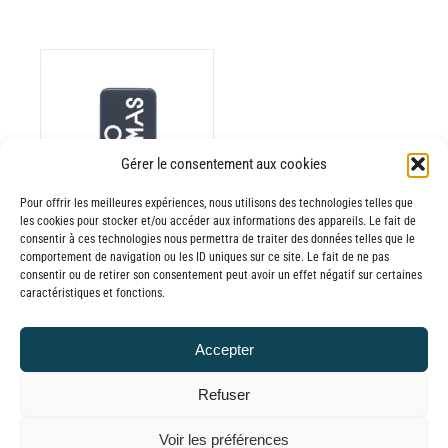
ODUIT
Gérer le consentement aux cookies
Pour offrir les meilleures expériences, nous utilisons des technologies telles que
USIEURS
les cookies pour stocker et/ou accéder aux informations des appareils. Le fait de
RIATIONS.
consentir à ces technologies nous permettra de traiter des données telles que le
Batterie externe
S
comportement de navigation ou les ID uniques sur ce site. Le fait de ne pas
consentir ou de retirer son consentement peut avoir un effet négatif sur certaines
TIONS
MANA
caractéristiques et fonctions.
UVENT
Panoramas
RE
30,00
€
–
Accepter
OISIES
Plage
65,00
€
TTC
R
de
Refuser
prix :
GE
© GLOBAL CHARGER SINCE 2015
Voir les préférences